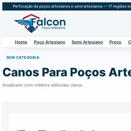
Perfuração de poços artesianos e semi artesianos — 17 regiões e
Home
Poço Artesiano
Semi Artesiano
Preço
C
SEM CATEGORIA
Canos Para Poços Art
Atualizado com critérios editoriais claros.