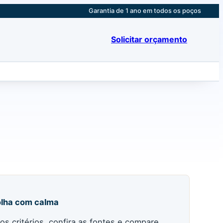
Garantia de 1 ano em todos os poços
Solicitar orçamento
lha com calma
 os critérios, confira as fontes e compare