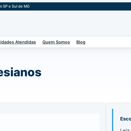
m SP e Sul de MG
idades Atendidas
Quem Somos
Blog
esianos
Esco
Leia