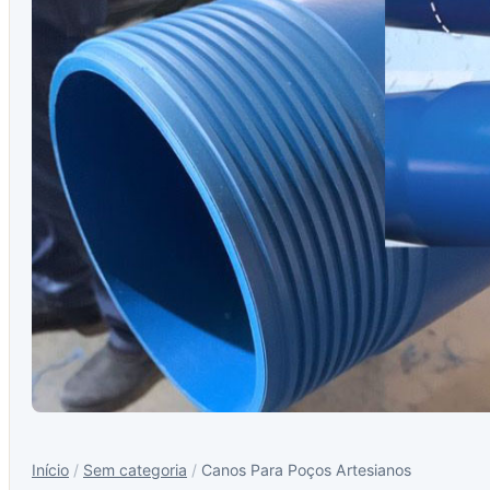
Início
/
Sem categoria
/
Canos Para Poços Artesianos