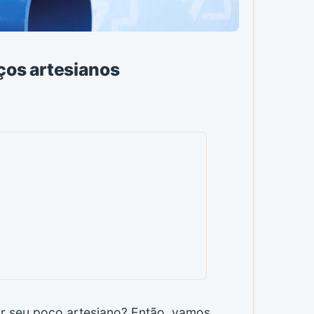
ços artesianos
ir seu poço artesiano? Então, vamos