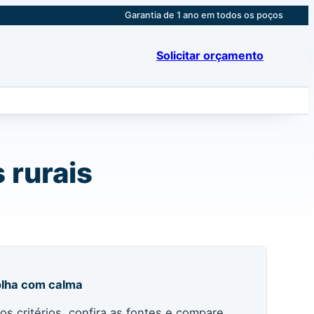
Garantia de 1 ano em todos os poços
Solicitar orçamento
 rurais
lha com calma
 os critérios, confira as fontes e compare