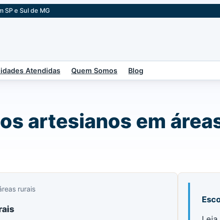
m SP e Sul de MG
idades Atendidas
Quem Somos
Blog
os artesianos em áreas
reas rurais
Esco
rais
Leia