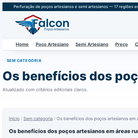
Perfuração de poços artesianos e semi artesianos — 17 regiões e
Home
Poço Artesiano
Semi Artesiano
Preço
C
SEM CATEGORIA
Os benefícios dos poç
Atualizado com critérios editoriais claros.
Início
/
Sem categoria
/
Os benefícios dos poços artesianos em á
Os benefícios dos poços artesianos em áreas ru