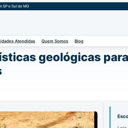
m SP e Sul de MG
idades Atendidas
Quem Somos
Blog
ísticas geológicas par
s
Esco
Leia