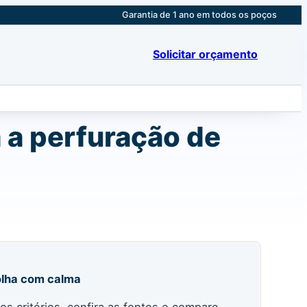
Garantia de 1 ano em todos os poços
Solicitar orçamento
a a perfuração de
lha com calma
 os critérios, confira as fontes e compare