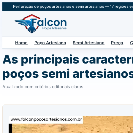
Perfuração de poços artesianos e semi artesianos — 17 regiões e
Home
Poço Artesiano
Semi Artesiano
Preço
C
As principais caracter
poços semi artesiano
Atualizado com critérios editoriais claros.